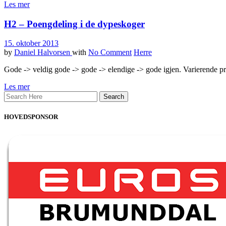
Les mer
H2 – Poengdeling i de dypeskoger
15. oktober 2013
by
Daniel Halvorsen
with
No Comment
Herre
Gode -> veldig gode -> gode -> elendige -> gode igjen. Varierende p
Les mer
HOVEDSPONSOR