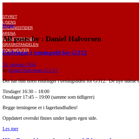
STYRET
LISENS
Home
TRENINGSTIDER
ARENA
All posts by : Daniel Halvorsen
AKTIVITETSFOND
GRASROTANDELEN
DOKUMENTER
Endringer i treningstid for G/J12
20. oktober 2016
by
Daniel Halvorsen
G/J 12
Det har blitt noen endringer i treningstiden for G/J12. De nye tidene e
Tirsdager 16:30 – 18:00
Onsdager 17:45 – 19:00 (samme som tidligere)
Begge treningene er i fagerlundhallen!
Oppdatert oversikt finnes under lagets egen side.
Les mer