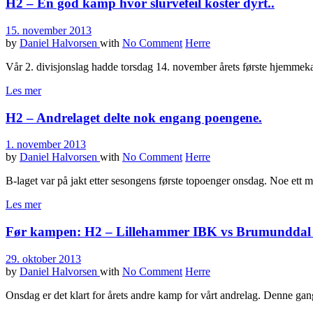
H2 – En god kamp hvor slurvefeil koster dyrt..
15. november 2013
by
Daniel Halvorsen
with
No Comment
Herre
Vår 2. divisjonslag hadde torsdag 14. november årets første hjemmekam
Les mer
H2 – Andrelaget delte nok engang poengene.
1. november 2013
by
Daniel Halvorsen
with
No Comment
Herre
B-laget var på jakt etter sesongens første topoenger onsdag. Noe ett 
Les mer
Før kampen: H2 – Lillehammer IBK vs Brumunddal
29. oktober 2013
by
Daniel Halvorsen
with
No Comment
Herre
Onsdag er det klart for årets andre kamp for vårt andrelag. Denne g