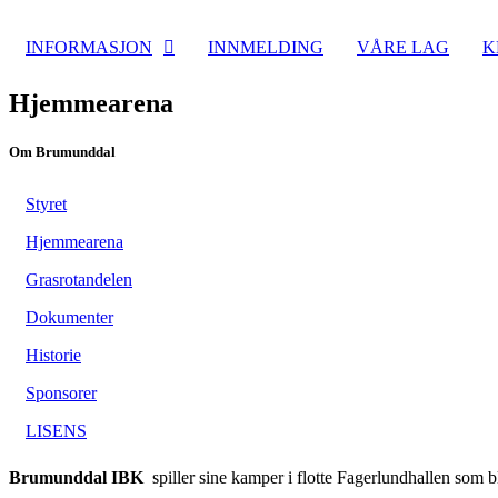
INFORMASJON
INNMELDING
VÅRE LAG
K
Hjemmearena
Om Brumunddal
Styret
Hjemmearena
Grasrotandelen
Dokumenter
Historie
Sponsorer
LISENS
Brumunddal IBK
spiller sine kamper i flotte Fagerlundhallen som 