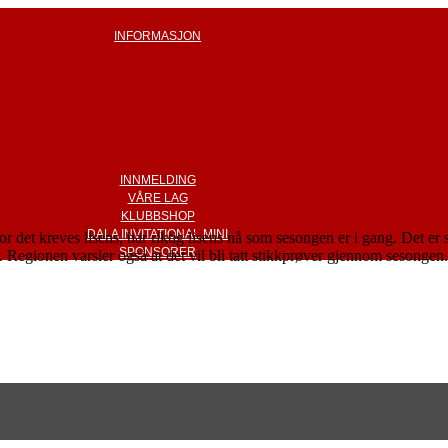
INFORMASJON
INNMELDING
VÅRE LAG
KLUBBSHOP
DALA INVITATIONAL MINI
 det kreves lisens, har riktig lisens nå som sesongen er i gang. Det er sv
SPONSORER
 Regionen varsler også at det vil bli tatt stikkprøver gjennom sesongen.