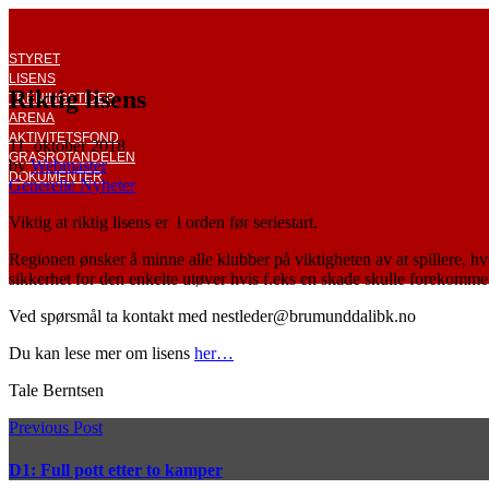
STYRET
LISENS
Riktig lisens
TRENINGSTIDER
ARENA
AKTIVITETSFOND
11. oktober 2018
GRASROTANDELEN
by
Webmaster
DOKUMENTER
Generelle Nyheter
Viktig at riktig lisens er i orden før seriestart.
Regionen ønsker å minne alle klubber på viktigheten av at spillere, hvor
sikkerhet for den enkelte utøver hvis f.eks en skade skulle forekomme.
Ved spørsmål ta kontakt med nestleder@brumunddalibk.no
Du kan lese mer om lisens
her…
Tale Berntsen
Previous Post
D1: Full pott etter to kamper