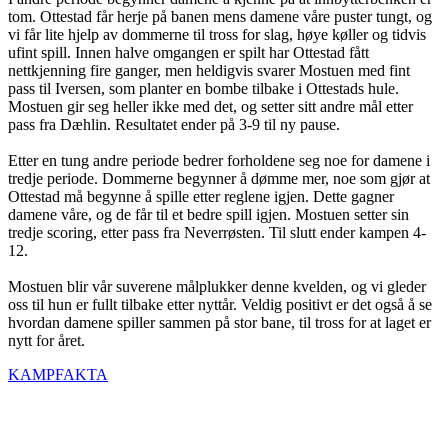
tom. Ottestad får herje på banen mens damene våre puster tungt, og
vi får lite hjelp av dommerne til tross for slag, høye køller og tidvis
ufint spill. Innen halve omgangen er spilt har Ottestad fått
nettkjenning fire ganger, men heldigvis svarer Mostuen med fint
pass til Iversen, som planter en bombe tilbake i Ottestads hule.
Mostuen gir seg heller ikke med det, og setter sitt andre mål etter
pass fra Dæhlin. Resultatet ender på 3-9 til ny pause.
Etter en tung andre periode bedrer forholdene seg noe for damene i
tredje periode. Dommerne begynner å dømme mer, noe som gjør at
Ottestad må begynne å spille etter reglene igjen. Dette gagner
damene våre, og de får til et bedre spill igjen. Mostuen setter sin
tredje scoring, etter pass fra Neverrøsten. Til slutt ender kampen 4-
12.
Mostuen blir vår suverene målplukker denne kvelden, og vi gleder
oss til hun er fullt tilbake etter nyttår. Veldig positivt er det også å se
hvordan damene spiller sammen på stor bane, til tross for at laget er
nytt for året.
KAMPFAKTA