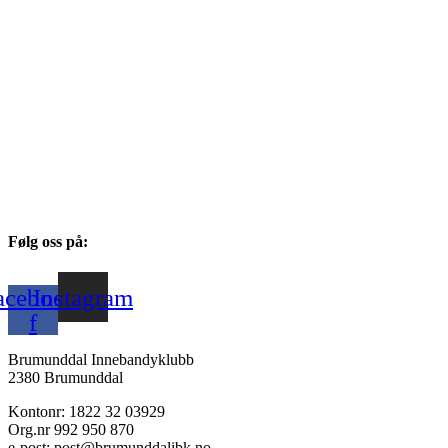
Følg oss på:
acebook-
Instagram
f
Brumunddal Innebandyklubb
2380 Brumunddal
Kontonr: 1822 32 03929
Org.nr 992 950 870
e-post: post@brumunddalibk.no