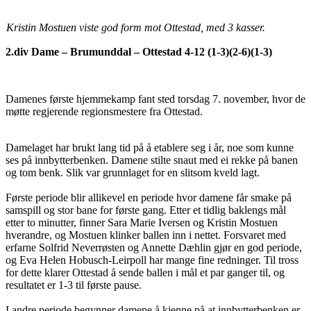
Kristin Mostuen viste god form mot Ottestad, med 3 kasser.
2.div Dame – Brumunddal – Ottestad 4-12 (1-3)(2-6)(1-3)
Damenes første hjemmekamp fant sted torsdag 7. november, hvor de
møtte regjerende regionsmestere fra Ottestad.
Damelaget har brukt lang tid på å etablere seg i år, noe som kunne
ses på innbytterbenken. Damene stilte snaut med ei rekke på banen
og tom benk. Slik var grunnlaget for en slitsom kveld lagt.
Første periode blir allikevel en periode hvor damene får smake på
samspill og stor bane for første gang. Etter et tidlig baklengs mål
etter to minutter, finner Sara Marie Iversen og Kristin Mostuen
hverandre, og Mostuen klinker ballen inn i nettet. Forsvaret med
erfarne Solfrid Neverrøsten og Annette Dæhlin gjør en god periode,
og Eva Helen Hobusch-Leirpoll har mange fine redninger. Til tross
for dette klarer Ottestad å sende ballen i mål et par ganger til, og
resultatet er 1-3 til første pause.
I andre periode begynner damene å kjenne på at innbytterbenken er