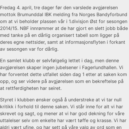
Fredag 4. april, tre dager før den varslede avgjørelsen
mottok Brumunddal IBK melding fra Norges Bandyforbund
om at vi beholder plassen vår i 1.divisjon Øst for sesongen
2014/15. NBF innrømmer at de har gjort en slett jobb både
med tanke på en dårlig organisert tabell som ligger på
deres egne nettsider, samt at informasjonsflyten i forkant
av sesongen var for dårlig.
En samlet klubb er selvfølgelig lettet i dag, men denne
avgjørelsen skaper ingen jubelsener i Fagerlundhallen. Vi
har forventet dette utfallet siden dag 1 etter at saken kom
opp, og ser videre på avgjørelsen som en bekreftelse på
at rettferdigheten har seiret.
Styret i klubben ønsker også å understreke at vi tar null
kritikk i forhold til denne saken. Vi står inne for alt vi har
skrevet og sagt, og mener at vi har god dekning for våre
uttalelser selv om enkelte har vært tøffe og krasse. Vi har
aldri vært ufine, og har sett på våre valg av ord som en