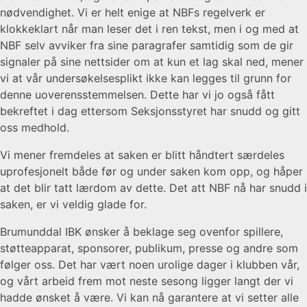
nødvendighet. Vi er helt enige at NBFs regelverk er
klokkeklart når man leser det i ren tekst, men i og med at
NBF selv avviker fra sine paragrafer samtidig som de gir
signaler på sine nettsider om at kun et lag skal ned, mener
vi at vår undersøkelsesplikt ikke kan legges til grunn for
denne uoverensstemmelsen. Dette har vi jo også fått
bekreftet i dag ettersom Seksjonsstyret har snudd og gitt
oss medhold.
Vi mener fremdeles at saken er blitt håndtert særdeles
uprofesjonelt både før og under saken kom opp, og håper
at det blir tatt lærdom av dette. Det att NBF nå har snudd i
saken, er vi veldig glade for.
Brumunddal IBK ønsker å beklage seg ovenfor spillere,
støtteapparat, sponsorer, publikum, presse og andre som
følger oss. Det har vært noen urolige dager i klubben vår,
og vårt arbeid frem mot neste sesong ligger langt der vi
hadde ønsket å være. Vi kan nå garantere at vi setter alle