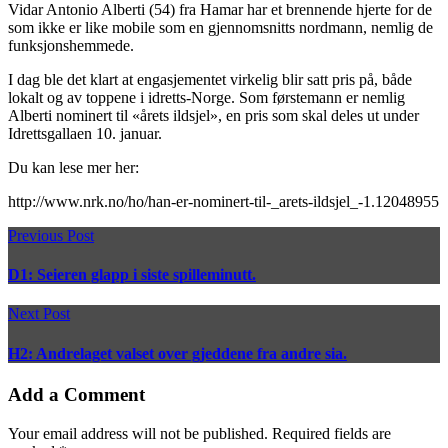
Vidar Antonio Alberti (54) fra Hamar har et brennende hjerte for de
som ikke er like mobile som en gjennomsnitts nordmann, nemlig de
funksjonshemmede.
I dag ble det klart at engasjementet virkelig blir satt pris på, både
lokalt og av toppene i idretts-Norge. Som førstemann er nemlig
Alberti nominert til «årets ildsjel», en pris som skal deles ut under
Idrettsgallaen 10. januar.
Du kan lese mer her:
http://www.nrk.no/ho/han-er-nominert-til-_arets-ildsjel_-1.12048955
Previous Post
D1: Seieren glapp i siste spilleminutt.
Next Post
H2: Andrelaget valset over gjeddene fra andre sia.
Add a Comment
Your email address will not be published. Required fields are