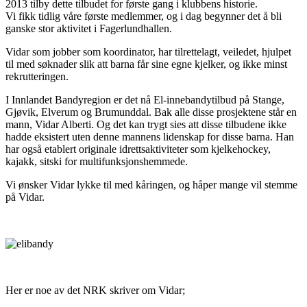
2013 tilby dette tilbudet for første gang i klubbens historie.
Vi fikk tidlig våre første medlemmer, og i dag begynner det å bli
ganske stor aktivitet i Fagerlundhallen.
Vidar som jobber som koordinator, har tilrettelagt, veiledet, hjulpet
til med søknader slik att barna får sine egne kjelker, og ikke minst
rekrutteringen.
I Innlandet Bandyregion er det nå El-innebandytilbud på Stange,
Gjøvik, Elverum og Brumunddal. Bak alle disse prosjektene står en
mann, Vidar Alberti. Og det kan trygt sies att disse tilbudene ikke
hadde eksistert uten denne mannens lidenskap for disse barna. Han
har også etablert originale idrettsaktiviteter som kjelkehockey,
kajakk, sitski for multifunksjonshemmede.
Vi ønsker Vidar lykke til med kåringen, og håper mange vil stemme
på Vidar.
Her er noe av det NRK skriver om Vidar;