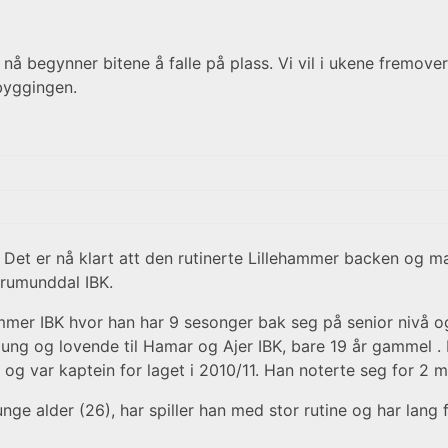
å begynner bitene å falle på plass. Vi vil i ukene fremover 
byggingen.
ll. Det er nå klart att den rutinerte Lillehammer backen og 
rumunddal IBK.
hammer IBK hvor han har 9 sesonger bak seg på senior nivå og
 ung og lovende til Hamar og Ajer IBK, bare 19 år gammel . 
og var kaptein for laget i 2010/11. Han noterte seg for 2 m
unge alder (26), har spiller han med stor rutine og har lang 