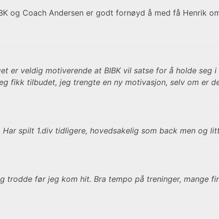
IBK og Coach Andersen er godt fornøyd å med få Henrik o
r veldig motiverende at BIBK vil satse for å holde seg i 1.
g fikk tilbudet, jeg trengte en ny motivasjon, selv om er det
Har spilt 1.div tidligere, hovedsakelig som back men og lit
 jeg trodde før jeg kom hit. Bra tempo på treninger, mange 