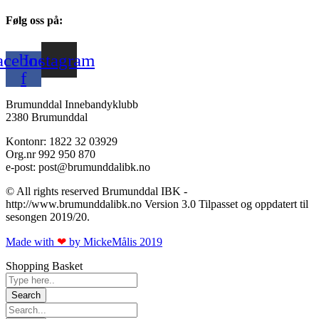
Følg oss på:
acebook-
Instagram
f
Brumunddal Innebandyklubb
2380 Brumunddal
Kontonr: 1822 32 03929
Org.nr 992 950 870
e-post: post@brumunddalibk.no
© All rights reserved Brumunddal IBK -
http://www.brumunddalibk.no Version 3.0 Tilpasset og oppdatert til
sesongen 2019/20.
Made with
❤
by MickeMålis 2019​​
Shopping Basket