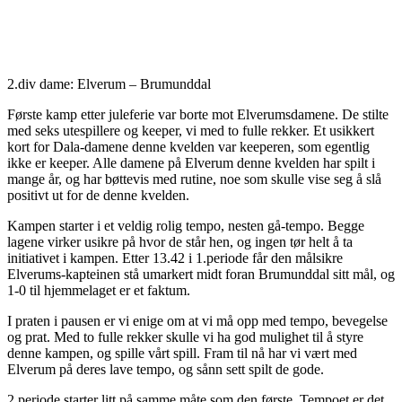
2.div dame: Elverum – Brumunddal
Første kamp etter juleferie var borte mot Elverumsdamene. De stilte
med seks utespillere og keeper, vi med to fulle rekker. Et usikkert
kort for Dala-damene denne kvelden var keeperen, som egentlig
ikke er keeper. Alle damene på Elverum denne kvelden har spilt i
mange år, og har bøttevis med rutine, noe som skulle vise seg å slå
positivt ut for de denne kvelden.
Kampen starter i et veldig rolig tempo, nesten gå-tempo. Begge
lagene virker usikre på hvor de står hen, og ingen tør helt å ta
initiativet i kampen. Etter 13.42 i 1.periode får den målsikre
Elverums-kapteinen stå umarkert midt foran Brumunddal sitt mål, og
1-0 til hjemmelaget er et faktum.
I praten i pausen er vi enige om at vi må opp med tempo, bevegelse
og prat. Med to fulle rekker skulle vi ha god mulighet til å styre
denne kampen, og spille vårt spill. Fram til nå har vi vært med
Elverum på deres lave tempo, og sånn sett spilt de gode.
2.periode starter litt på samme måte som den første. Tempoet er det