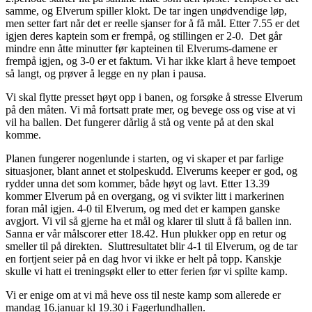
samme, og Elverum spiller klokt. De tar ingen unødvendige løp,
men setter fart når det er reelle sjanser for å få mål. Etter 7.55 er det
igjen deres kaptein som er frempå, og stillingen er 2-0. Det går
mindre enn åtte minutter før kapteinen til Elverums-damene er
frempå igjen, og 3-0 er et faktum. Vi har ikke klart å heve tempoet
så langt, og prøver å legge en ny plan i pausa.
Vi skal flytte presset høyt opp i banen, og forsøke å stresse Elverum
på den måten. Vi må fortsatt prate mer, og bevege oss og vise at vi
vil ha ballen. Det fungerer dårlig å stå og vente på at den skal
komme.
Planen fungerer nogenlunde i starten, og vi skaper et par farlige
situasjoner, blant annet et stolpeskudd. Elverums keeper er god, og
rydder unna det som kommer, både høyt og lavt. Etter 13.39
kommer Elverum på en overgang, og vi svikter litt i markerinen
foran mål igjen. 4-0 til Elverum, og med det er kampen ganske
avgjort. Vi vil så gjerne ha et mål og klarer til slutt å få ballen inn.
Sanna er vår målscorer etter 18.42. Hun plukker opp en retur og
smeller til på direkten. Sluttresultatet blir 4-1 til Elverum, og de tar
en fortjent seier på en dag hvor vi ikke er helt på topp. Kanskje
skulle vi hatt ei treningsøkt eller to etter ferien før vi spilte kamp.
Vi er enige om at vi må heve oss til neste kamp som allerede er
mandag 16.januar kl 19.30 i Fagerlundhallen.