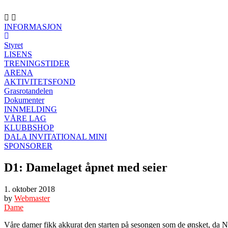
INFORMASJON
Styret
LISENS
TRENINGSTIDER
ARENA
AKTIVITETSFOND
Grasrotandelen
Dokumenter
INNMELDING
VÅRE LAG
KLUBBSHOP
DALA INVITATIONAL MINI
SPONSORER
D1: Damelaget åpnet med seier
1. oktober 2018
by
Webmaster
Dame
Våre damer fikk akkurat den starten på sesongen som de ønsket, da Ne