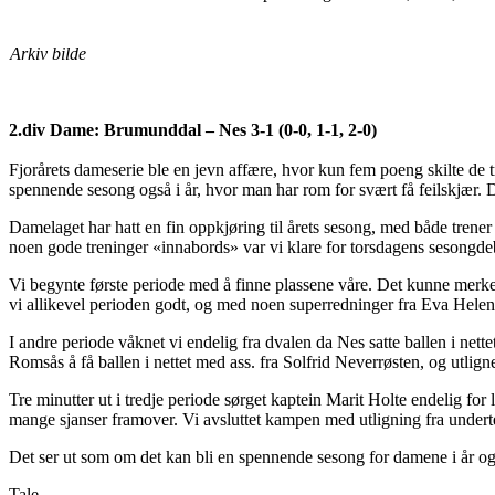
Arkiv bilde
2.div Dame: Brumunddal – Nes 3-1 (0-0, 1-1, 2-0)
Fjorårets dameserie ble en jevn affære, hvor kun fem poeng skilte de t
spennende sesong også i år, hvor man har rom for svært få feilskjær. D
Damelaget har hatt en fin oppkjøring til årets sesong, med både trener 
noen gode treninger «innabords» var vi klare for torsdagens sesongde
Vi begynte første periode med å finne plassene våre. Det kunne merkes a
vi allikevel perioden godt, og med noen superredninger fra Eva Helen 
I andre periode våknet vi endelig fra dvalen da Nes satte ballen i nett
Romsås å få ballen i nettet med ass. fra Solfrid Neverrøsten, og utlign
Tre minutter ut i tredje periode sørget kaptein Marit Holte endelig for
mange sjanser framover. Vi avsluttet kampen med utligning fra under
Det ser ut som om det kan bli en spennende sesong for damene i år og
Tale