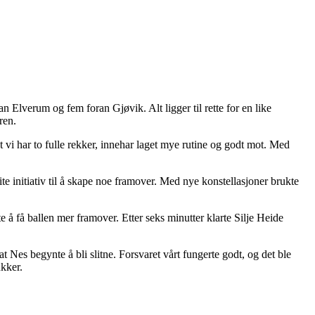
n Elverum og fem foran Gjøvik. Alt ligger til rette for en like
eren.
t vi har to fulle rekker, innehar laget mye rutine og godt mot. Med
ite initiativ til å skape noe framover. Med nye konstellasjoner brukte
e å få ballen mer framover. Etter seks minutter klarte Silje Heide
t Nes begynte å bli slitne. Forsvaret vårt fungerte godt, og det ble
kker.