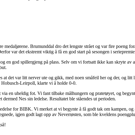
re medaljørene. Brumunddal dro det lengste strået og var fire poeng fora
erfor var det ekstremt viktig å få en god start på sesongen i seriepremi
og en god spillergjeng på plass. Selv om vi fortsatt ikke kan skryte av a
but.
t det var litt nerver ute og gikk, med noen småfeil her og der, og litt l
Hobusch-Leirpoll, klarte vi å holde 0-0.
et via en uheldig fot. Vi fant tilbake målhungern og pratetøyet, og begynt
et dermed Nes sin ledelse. Resultatet ble ståendes ut perioden.
 ledelse for BIBK. Vi merket at vi begynte å få godt tak om kampen, og a
tegnede, igjen godt lagt opp av Neverrøsten, som ble kveldens poengplu
så!