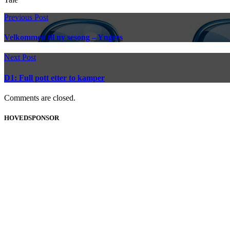
Previous Post
Velkommen til ny sesong – Yngres
Next Post
D1: Full pott etter to kamper
Comments are closed.
HOVEDSPONSOR