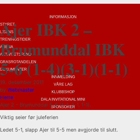
INFORMASJON
Ajer IBK 2 –
STYRET
LISENS
Brumunddal IBK
TRENINGSTIDER
ARENA
AKTIVITETSFOND
5-6 (1-4)(3-1)(1-1)
GRASROTANDELEN
DOKUMENTER
INNMELDING
19. desember 2011
VÅRE LAG
by
Webmaster
KLUBBSHOP
Herre
DALA INVITATIONAL MINI
Ajer 2 – Brumunddal 5-6 (1-4, 3-1, 1-1).
SPONSORER
Viktig seier før juleferien
Ledet 5-1, slapp Ajer til 5-5 men avgjorde til slutt.