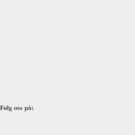
Følg oss på:
cebook-
Instagram
f