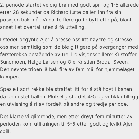
2. periode startet veldig bra med godt spill og 1-5 allerede
etter 28 sekunder da Richard lurte ballen inn fra sin
posisjon bak mål. Vi spilte flere gode bytt etterpå, blant
annet i et overtall uten å få uttelling.
I stedet begynte Ajer å presse oss litt høyere og stresse
oss mer, samtidig som de ble giftigere på overganger med
førsterekka bestående av tre 1. divisjonsspillere: Kristoffer
Sundmoen, Helge Larsen og Ole-Kristian Brodal Sveen.
Den nevnte trioen lå bak fire av fem mål for hjemmelaget i
kampen.
Spesielt sort rekke ble straffet litt for å stå høyt i banen
da de mistet ballen. Plutselig sto det 4-5 og vi fikk i tillegg
en utvisning å ri av fordelt på andre og tredje periode.
Det klarte vi glimrende, men etter drøyt fem minutter av
perioden kom utlikningen til 5-5 etter godt og kvikt Ajer-
spill.