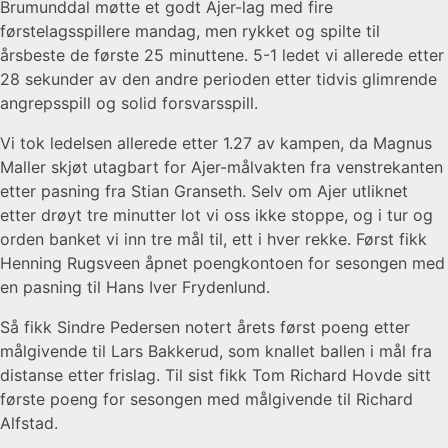
Brumunddal møtte et godt Ajer-lag med fire
førstelagsspillere mandag, men rykket og spilte til
årsbeste de første 25 minuttene. 5-1 ledet vi allerede etter
28 sekunder av den andre perioden etter tidvis glimrende
angrepsspill og solid forsvarsspill.
Vi tok ledelsen allerede etter 1.27 av kampen, da Magnus
Maller skjøt utagbart for Ajer-målvakten fra venstrekanten
etter pasning fra Stian Granseth. Selv om Ajer utliknet
etter drøyt tre minutter lot vi oss ikke stoppe, og i tur og
orden banket vi inn tre mål til, ett i hver rekke. Først fikk
Henning Rugsveen åpnet poengkontoen for sesongen med
en pasning til Hans Iver Frydenlund.
Så fikk Sindre Pedersen notert årets først poeng etter
målgivende til Lars Bakkerud, som knallet ballen i mål fra
distanse etter frislag. Til sist fikk Tom Richard Hovde sitt
første poeng for sesongen med målgivende til Richard
Alfstad.