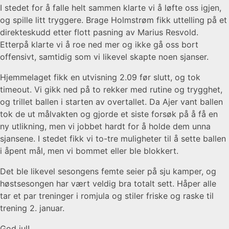
I stedet for å falle helt sammen klarte vi å løfte oss igjen,
og spille litt tryggere. Brage Holmstrøm fikk uttelling på et
direkteskudd etter flott pasning av Marius Resvold.
Etterpå klarte vi å roe ned mer og ikke gå oss bort
offensivt, samtidig som vi likevel skapte noen sjanser.
Hjemmelaget fikk en utvisning 2.09 før slutt, og tok
timeout. Vi gikk ned på to rekker med rutine og trygghet,
og trillet ballen i starten av overtallet. Da Ajer vant ballen
tok de ut målvakten og gjorde et siste forsøk på å få en
ny utlikning, men vi jobbet hardt for å holde dem unna
sjansene. I stedet fikk vi to-tre muligheter til å sette ballen
i åpent mål, men vi bommet eller ble blokkert.
Det ble likevel sesongens femte seier på sju kamper, og
høstsesongen har vært veldig bra totalt sett. Håper alle
tar et par treninger i romjula og stiler friske og raske til
trening 2. januar.
God jul!