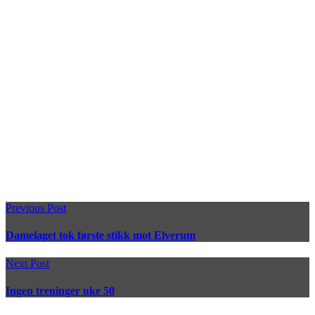
Previous Post
Damelaget tok første stikk mot Elverum
Next Post
Ingen treninger uke 50