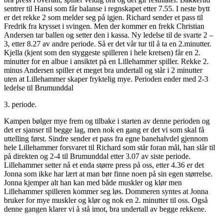
sentrer til Hansi som får balanse i regnskapet etter 7.55. I neste bytt
er det rekke 2 som melder seg på igjen. Richard sender et pass til
Fredrik fra krysset i svingen. Men der kommer en frekk Christian
Andersen tar ballen og setter den i kassa. Ny ledelse til de svarte 2 –
3, etter 8.27 av andre periode. Så er det vår tur til å ta en 2.minutter.
Kjella (kjent som den styggeste spilleren i hele kretsen) får en 2.
minutter for en albue i ansiktet på en Lillehammer spiller. Rekke 2.
minus Andersen spiller et meget bra undertall og står i 2 minutter
uten at Lillehammer skaper fryktelig mye. Perioden ender med 2-3
ledelse til Brumunddal
3. periode.
Kampen bølger mye frem og tilbake i starten av denne perioden og
det er sjanser til begge lag, men nok en gang er det vi som skal få
uttelling først. Sindre sender et pass fra egne banehalvdel gjennom
hele Lillehammer forsvaret til Richard som står foran mål, han slår til
på direkten og 2-4 til Brumunddal etter 3.07 av siste periode.
Lillehammer setter nå et enda større press på oss, etter 4.36 er det
Jonna som ikke har lært at man bør finne noen på sin egen størrelse.
Jonna kjemper alt han kan med både muskler og klør men
Lillehammer spilleren kommer seg løs. Dommeren syntes at Jonna
bruker for mye muskler og klør og nok en 2. minutter til oss. Også
denne gangen klarer vi å stå imot, bra undertall av begge rekkene.