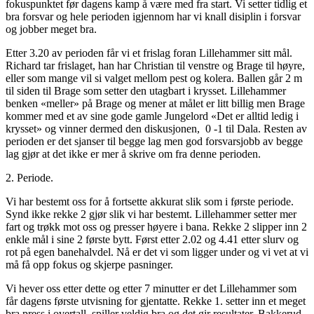
fokuspunktet før dagens kamp å være med fra start. Vi setter tidlig et
bra forsvar og hele perioden igjennom har vi knall disiplin i forsvar
og jobber meget bra.
Etter 3.20 av perioden får vi et frislag foran Lillehammer sitt mål.
Richard tar frislaget, han har Christian til venstre og Brage til høyre,
eller som mange vil si valget mellom pest og kolera. Ballen går 2 m
til siden til Brage som setter den utagbart i krysset. Lillehammer
benken «meller» på Brage og mener at målet er litt billig men Brage
kommer med et av sine gode gamle Jungelord «Det er alltid ledig i
krysset» og vinner dermed den diskusjonen, 0 -1 til Dala. Resten av
perioden er det sjanser til begge lag men god forsvarsjobb av begge
lag gjør at det ikke er mer å skrive om fra denne perioden.
2. Periode.
Vi har bestemt oss for å fortsette akkurat slik som i første periode.
Synd ikke rekke 2 gjør slik vi har bestemt. Lillehammer setter mer
fart og trøkk mot oss og presser høyere i bana. Rekke 2 slipper inn 2
enkle mål i sine 2 første bytt. Først etter 2.02 og 4.41 etter slurv og
rot på egen banehalvdel. Nå er det vi som ligger under og vi vet at vi
må få opp fokus og skjerpe pasninger.
Vi hever oss etter dette og etter 7 minutter er det Lillehammer som
får dagens første utvisning for gjentatte. Rekke 1. setter inn et meget
bra press i overtall, spiller veldig bra og det gir resultater. Bakkerud