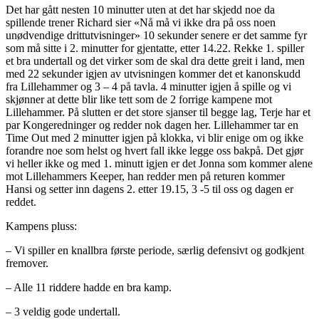
Det har gått nesten 10 minutter uten at det har skjedd noe da
spillende trener Richard sier «Nå må vi ikke dra på oss noen
unødvendige drittutvisninger» 10 sekunder senere er det samme fyr
som må sitte i 2. minutter for gjentatte, etter 14.22. Rekke 1. spiller
et bra undertall og det virker som de skal dra dette greit i land, men
med 22 sekunder igjen av utvisningen kommer det et kanonskudd
fra Lillehammer og 3 – 4 på tavla. 4 minutter igjen å spille og vi
skjønner at dette blir like tett som de 2 forrige kampene mot
Lillehammer. På slutten er det store sjanser til begge lag, Terje har et
par Kongeredninger og redder nok dagen her. Lillehammer tar en
Time Out med 2 minutter igjen på klokka, vi blir enige om og ikke
forandre noe som helst og hvert fall ikke legge oss bakpå. Det gjør
vi heller ikke og med 1. minutt igjen er det Jonna som kommer alene
mot Lillehammers Keeper, han redder men på returen kommer
Hansi og setter inn dagens 2. etter 19.15, 3 -5 til oss og dagen er
reddet.
Kampens pluss:
– Vi spiller en knallbra første periode, særlig defensivt og godkjent
fremover.
– Alle 11 riddere hadde en bra kamp.
– 3 veldig gode undertall.