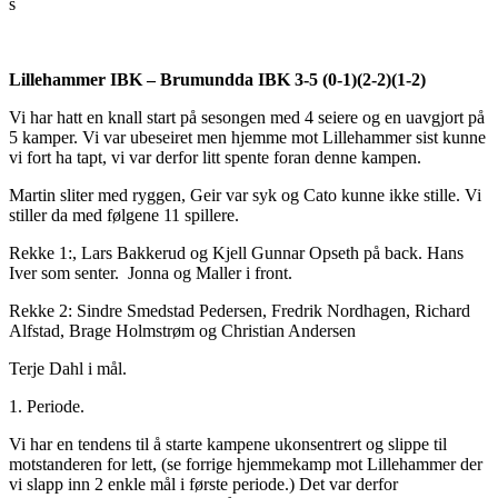
s
Lillehammer IBK – Brumundda IBK 3-5 (0-1)(2-2)(1-2)
Vi har hatt en knall start på sesongen med 4 seiere og en uavgjort på
5 kamper. Vi var ubeseiret men hjemme mot Lillehammer sist kunne
vi fort ha tapt, vi var derfor litt spente foran denne kampen.
Martin sliter med ryggen, Geir var syk og Cato kunne ikke stille. Vi
stiller da med følgene 11 spillere.
Rekke 1:, Lars Bakkerud og Kjell Gunnar Opseth på back. Hans
Iver som senter. Jonna og Maller i front.
Rekke 2: Sindre Smedstad Pedersen, Fredrik Nordhagen, Richard
Alfstad, Brage Holmstrøm og Christian Andersen
Terje Dahl i mål.
1. Periode.
Vi har en tendens til å starte kampene ukonsentrert og slippe til
motstanderen for lett, (se forrige hjemmekamp mot Lillehammer der
vi slapp inn 2 enkle mål i første periode.) Det var derfor