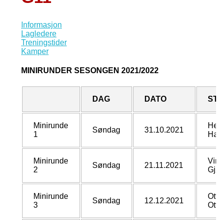
Informasjon
Lagledere
Treningstider
Kamper
MINIRUNDER SESONGEN 2021/2022
DAG
DATO
ST
Minirunde
Hed
Søndag
31.10.2021
1
Ha
Minirunde
Vin
Søndag
21.11.2021
2
Gjø
Minirunde
Ott
Søndag
12.12.2021
3
Ott