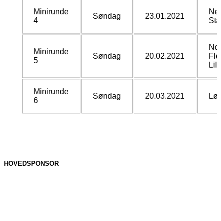
Minirunde
Nes
Søndag
23.01.2021
4
Sta
Nor
Minirunde
Søndag
20.02.2021
Fle
5
Lil
Minirunde
Søndag
20.03.2021
Løt
6
HOVEDSPONSOR