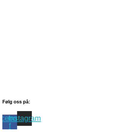
Følg oss på:
cebook-
Instagram
f