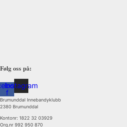
Følg oss på:
cebook-
Instagram
f
Brumunddal Innebandyklubb
2380 Brumunddal
Kontonr: 1822 32 03929
Org.nr 992 950 870