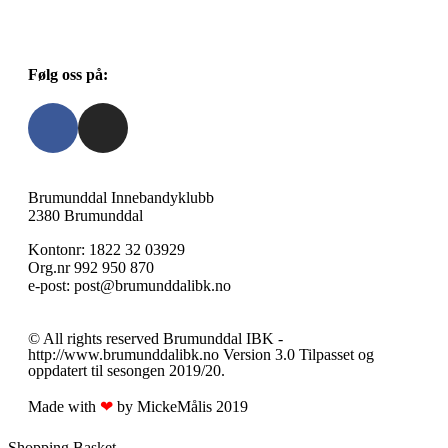
Følg oss på:
Brumunddal Innebandyklubb
2380 Brumunddal
Kontonr: 1822 32 03929
Org.nr 992 950 870
e-post: post@brumunddalibk.no
© All rights reserved Brumunddal IBK -
http://www.brumunddalibk.no Version 3.0 Tilpasset og
oppdatert til sesongen 2019/20.
Made with
❤
by MickeMålis 2019​​
Shopping Basket