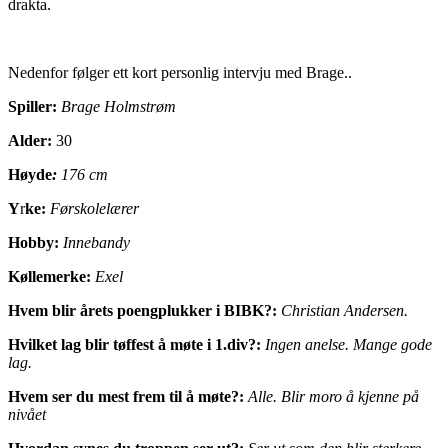
drakta.
Nedenfor følger ett kort personlig intervju med Brage..
Spiller:
Brage Holmstrøm
Alder:
30
Høyde
:
176 cm
Y
r
ke:
Førskolelærer
Hobby:
Innebandy
Køllemerke:
Exel
Hvem blir årets poengplukker i BIBK?:
Christian Andersen.
Hvilket lag blir tøffest å møte i 1.div?:
Ingen anelse. Mange gode
lag.
Hvem ser du mest frem til å møte?:
Alle. Blir moro å kjenne på
nivået