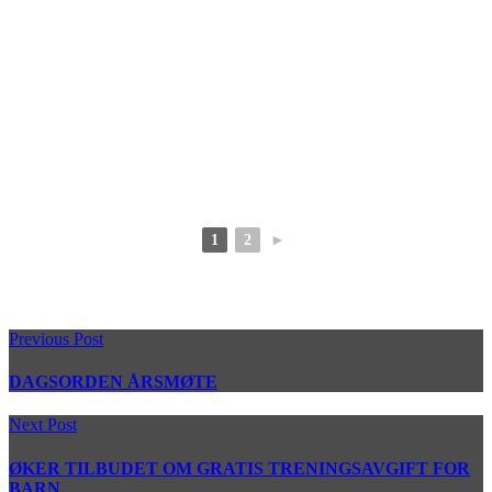
1
2
►
Previous Post
DAGSORDEN ÅRSMØTE
Next Post
ØKER TILBUDET OM GRATIS TRENINGSAVGIFT FOR
BARN