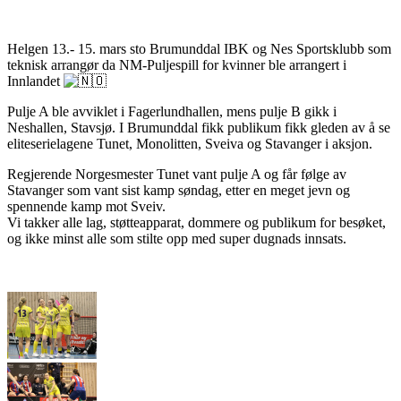
Helgen 13.- 15. mars sto Brumunddal IBK og Nes Sportsklubb som
teknisk arrangør da NM-Puljespill for kvinner ble arrangert i
Innlandet
Pulje A ble avviklet i Fagerlundhallen, mens pulje B gikk i
Neshallen, Stavsjø. I Brumunddal fikk publikum fikk gleden av å se
eliteserielagene Tunet, Monolitten, Sveiva og Stavanger i aksjon.
Regjerende Norgesmester Tunet vant pulje A og får følge av
Stavanger som vant sist kamp søndag, etter en meget jevn og
spennende kamp mot Sveiv.
Vi takker alle lag, støtteapparat, dommere og publikum for besøket,
og ikke minst alle som stilte opp med super dugnads innsats.