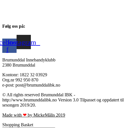
Følg oss på:
cebook-
Instagram
f
Brumunddal Innebandyklubb
2380 Brumunddal
Kontonr: 1822 32 03929
Org.nr 992 950 870
e-post: post@brumunddalibk.no
© All rights reserved Brumunddal IBK -
http://www.brumunddalibk.no Version 3.0 Tilpasset og oppdatert til
sesongen 2019/20.
Made with
❤
by MickeMålis 2019​​
Shopping Basket