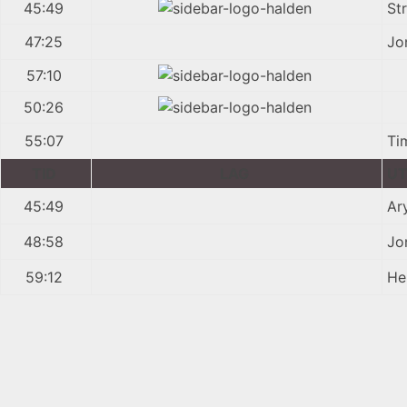
45:49
St
47:25
Jo
57:10
50:26
55:07
Ti
TID
LAG
UT
45:49
Ar
48:58
Jo
59:12
He