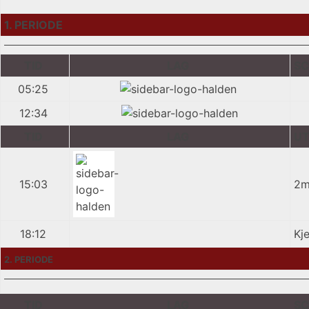
1. PERIODE
TID
LAG
SC
05:25
12:34
TID
LAG
UT
15:03
2m
18:12
Kj
2. PERIODE
TID
LAG
SC