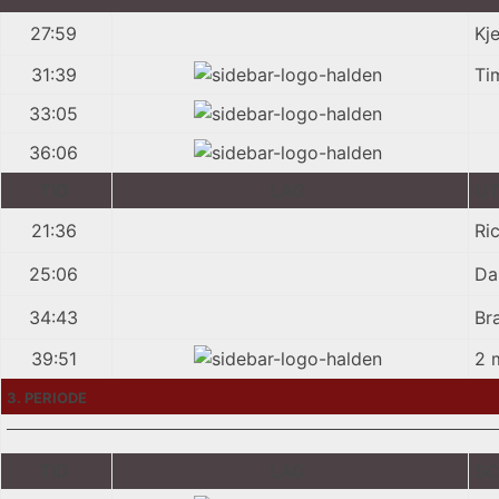
27:59
Kj
31:39
Ti
33:05
36:06
TID
LAG
UT
21:36
Ri
25:06
Da
34:43
Br
39:51
2 m
3. PERIODE
TID
LAG
SC