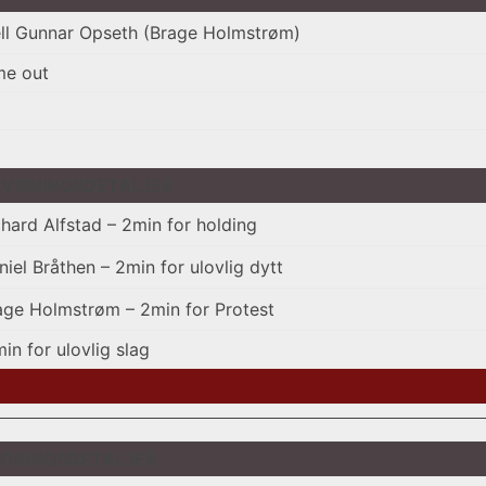
ell Gunnar Opseth (Brage Holmstrøm)
me out
VISNINGSDETALJER
chard Alfstad – 2min for holding
niel Bråthen – 2min for ulovlig dytt
age Holmstrøm – 2min for Protest
in for ulovlig slag
ORINGSDETALJER