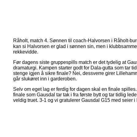
Råholt, match 4. Sønnen til coach-Halvorsen i Råholt-buret.
kan si Halvorsen er glad i sønnen sin, men i klubbsammen
rekkevidde.
Før dagens siste gruppespills match er det tydelig at Gau
dramaturgi. Kampen starter godt for Dala-gutta som tar tidli
stenge igjen å sikre finale? Nei, dessverre girer Lilleha
går slukøret inn i garderoben.
Selv om eget lag er ferdig for dagen skal en finale spill
finale som Gausdal tar tak i fra første bytt og tar tidlig 
veldig truet. 3-1 og vi gratulerer Gausdal G15 med seier i