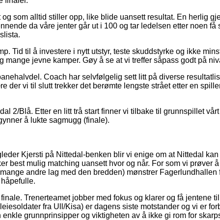
 finaler.
t og som alltid stiller opp, like blide uansett resultat. En herli
nnende da våre jenter går ut i 100 og tar ledelsen etter noen få s
lista.
 Tid til å investere i nytt utstyr, teste skuddstyrke og ikke 
ig mange jevne kamper. Gøy å se at vi treffer såpass godt på nivå
halvdel. Coach har selvfølgelig sett litt på diverse resultatlis
 der vi til slutt trekker det berømte lengste strået etter en spil
/Blå. Etter en litt trå start finner vi tilbake til grunnspillet vårt 
egynner å lukte sagmugg (finale).
agleder Kjersti på Nittedal-benken blir vi enige om at Nittedal ka
r best mulig matching uansett hvor og når. For som vi prøver å p
 mange andre lag med den bredden) mønstrer Fagerlundhallen for fu
 håpefulle.
ale. Trenerteamet jobber med fokus og klarer og få jentene til å fi
esoldater fra Ull/Kisa) er dagens siste motstander og vi er for
 enkle grunnprinsipper og viktigheten av å ikke gi rom for skar