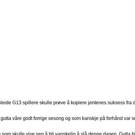
nleide G13 spillere skulle prøve å kopiere jentenes suksess fra 
gutta våre godt forrige sesong og som kanskje på forhånd var set
m skulle vise seg å bli vanskelig å slå denne dagen. Gutta blir l