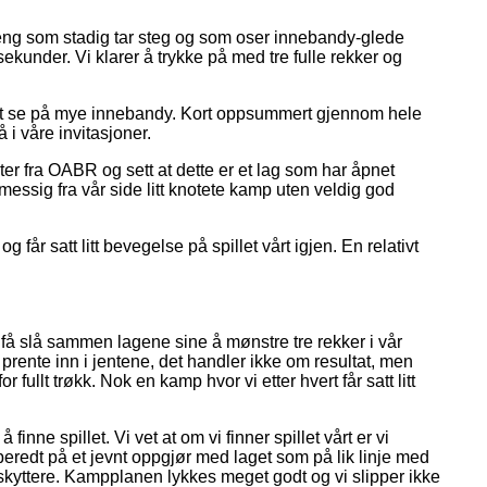
g gjeng som stadig tar steg og som oser innebandy-glede
ekunder. Vi klarer å trykke på med tre fulle rekker og
minst se på mye innebandy. Kort oppsummert gjennom hele
 i våre invitasjoner.
ter fra OABR og sett at dette er et lag som har åpnet
lemessig fra vår side litt knotete kamp uten veldig god
og får satt litt bevegelse på spillet vårt igjen. En relativt
n få slå sammen lagene sine å mønstre tre rekker i vår
rente inn i jentene, det handler ikke om resultat, men
llt trøkk. Nok en kamp hvor vi etter hvert får satt litt
nne spillet. Vi vet at om vi finner spillet vårt er vi
beredt på et jevnt oppgjør med laget som på lik linje med
pskyttere. Kampplanen lykkes meget godt og vi slipper ikke