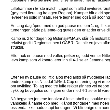
tidsplanen hvis det ikke skal vi sene nattetimer før aktuelle
Lillehammer i første match. Laget som alltid inviteres førs
(gøy med flere lag fra egen Region). Kamper blir aldri spe
leverer en solid innsats. Flere tegner seg også på scorings
En lang dag åpner med en god pause mellom 1. og 2. kamp.
turneringen både på jente- og guttesiden er at det er veld
Kamp nr. 2 for dagen og Østensjø/MASK står på motsatt bane
relativt godt i Regionscupen i OABR. Det blir en jevn affære
struktur.
Etter nok en pause med vafler, pølser og lodd venter Nittedal 2
jevn kamp som vi kontrollerer inn til 4-1 seier. Jentene b
Etter en ny pause og litt dialog med alltid så hyggelige l
endre kamp mot Nittedal 1/Rød. Cup er trening og vi ønske
om utvikling. To lag med tre fulle rekker (finnes vel neppe
trykk og bevegelse som igjen ender med 4-1 seier til våre
Nå begynner jentene for alvor å lese tabell og snakke om fin
vanskelig å hamle opp med. Råholt (for dagen med noen lei
oss enda ikke hadde tapt for dagen. Vi blir enige om noen