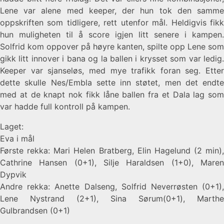
Lene var alene med keeper, der hun tok den samme
oppskriften som tidligere, rett utenfor mål. Heldigvis fikk
hun muligheten til å score igjen litt senere i kampen.
Solfrid kom oppover på høyre kanten, spilte opp Lene som
gikk litt innover i bana og la ballen i krysset som var ledig.
Keeper var sjanseløs, med mye trafikk foran seg. Etter
dette skulle Nes/Embla sette inn støtet, men det endte
med at de knapt nok fikk låne ballen fra et Dala lag som
var hadde full kontroll på kampen.
Laget:
Eva i mål
Første rekka: Mari Helen Bratberg, Elin Hagelund (2 min),
Cathrine Hansen (0+1), Silje Haraldsen (1+0), Maren
Dypvik
Andre rekka: Anette Dalseng, Solfrid Neverrøsten (0+1),
Lene Nystrand (2+1), Sina Sørum(0+1), Marthe
Gulbrandsen (0+1)