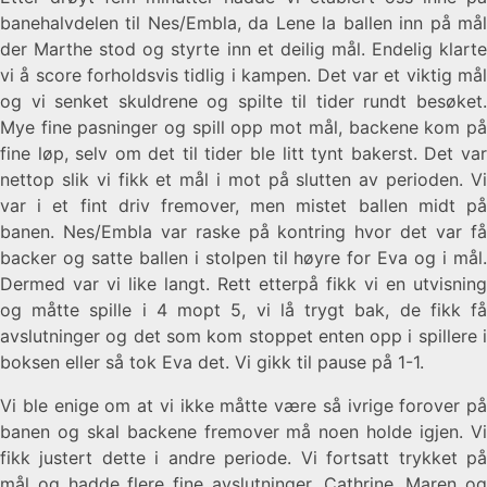
banehalvdelen til Nes/Embla, da Lene la ballen inn på mål
der Marthe stod og styrte inn et deilig mål. Endelig klarte
vi å score forholdsvis tidlig i kampen. Det var et viktig mål
og vi senket skuldrene og spilte til tider rundt besøket.
Mye fine pasninger og spill opp mot mål, backene kom på
fine løp, selv om det til tider ble litt tynt bakerst. Det var
nettop slik vi fikk et mål i mot på slutten av perioden. Vi
var i et fint driv fremover, men mistet ballen midt på
banen. Nes/Embla var raske på kontring hvor det var få
backer og satte ballen i stolpen til høyre for Eva og i mål.
Dermed var vi like langt. Rett etterpå fikk vi en utvisning
og måtte spille i 4 mopt 5, vi lå trygt bak, de fikk få
avslutninger og det som kom stoppet enten opp i spillere i
boksen eller så tok Eva det. Vi gikk til pause på 1-1.
Vi ble enige om at vi ikke måtte være så ivrige forover på
banen og skal backene fremover må noen holde igjen. Vi
fikk justert dette i andre periode. Vi fortsatt trykket på
mål og hadde flere fine avslutninger, Cathrine, Maren og