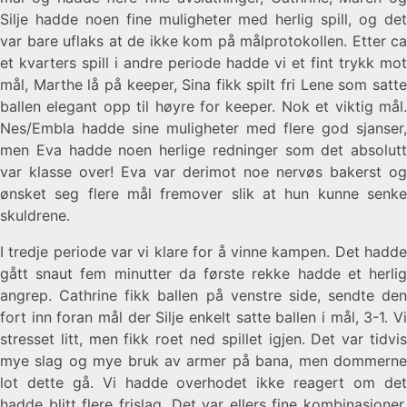
Silje hadde noen fine muligheter med herlig spill, og det
var bare uflaks at de ikke kom på målprotokollen. Etter ca
et kvarters spill i andre periode hadde vi et fint trykk mot
mål, Marthe lå på keeper, Sina fikk spilt fri Lene som satte
ballen elegant opp til høyre for keeper. Nok et viktig mål.
Nes/Embla hadde sine muligheter med flere god sjanser,
men Eva hadde noen herlige redninger som det absolutt
var klasse over! Eva var derimot noe nervøs bakerst og
ønsket seg flere mål fremover slik at hun kunne senke
skuldrene.
I tredje periode var vi klare for å vinne kampen. Det hadde
gått snaut fem minutter da første rekke hadde et herlig
angrep. Cathrine fikk ballen på venstre side, sendte den
fort inn foran mål der Silje enkelt satte ballen i mål, 3-1. Vi
stresset litt, men fikk roet ned spillet igjen. Det var tidvis
mye slag og mye bruk av armer på bana, men dommerne
lot dette gå. Vi hadde overhodet ikke reagert om det
hadde blitt flere frislag. Det var ellers fine kombinasjoner,