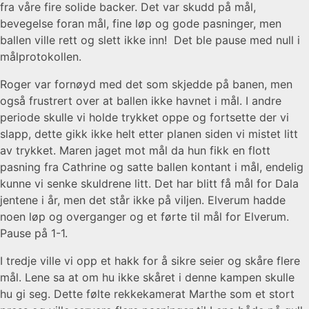
fra våre fire solide backer. Det var skudd på mål,
bevegelse foran mål, fine løp og gode pasninger, men
ballen ville rett og slett ikke inn! Det ble pause med null i
målprotokollen.
Roger var fornøyd med det som skjedde på banen, men
også frustrert over at ballen ikke havnet i mål. I andre
periode skulle vi holde trykket oppe og fortsette der vi
slapp, dette gikk ikke helt etter planen siden vi mistet litt
av trykket. Maren jaget mot mål da hun fikk en flott
pasning fra Cathrine og satte ballen kontant i mål, endelig
kunne vi senke skuldrene litt. Det har blitt få mål for Dala
jentene i år, men det står ikke på viljen. Elverum hadde
noen løp og overganger og et førte til mål for Elverum.
Pause på 1-1.
I tredje ville vi opp et hakk for å sikre seier og skåre flere
mål. Lene sa at om hu ikke skåret i denne kampen skulle
hu gi seg. Dette følte rekkekamerat Marthe som et stort