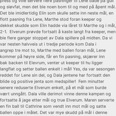
press og ville servere flere pasninger til Lene både på gull
og sløvfat, men det ble noen bom til og med på åpent mål.
Det ble imidlertidig Elin som skulle sette inn neste mål, en
flott pasning fra Lene, Marthe stod foran keeper og
dekket skudde som Elin hadde via låret til Marthe og i mål,
2-1. Elverum prøvde fortsatt å kaste langt fra keeper, men
ble flere ganger stoppet av Dala spillere på midten. Da vi
var nesten halvveis ut i tredje periode kom Dala i
angrep tre mot to, Marthe med ballen foran mål, Lene
kommer på høyre side, får en fin pasning, skjærer inn
bak backen til Elevrum, venter ut keeper til hu ligger
langflat og setter ballen enkelt i mål! Yes, da var sesongen
reddet for Lene sin del, og Dala jentene har fortsatt den
blide og positive jenta som medspiller! Fem minutter
senere reduserte Elverum enkelt, på et mål som burde
vært unngått. Dala ville derimot vinne denne kampen og
fortsatte å jage etter mål og true Elverum. Maren serverte
en fin ball til Cathrine som vendt inn mot mål og satte
ballen oppe i målet. Det var mye skudd på mål i denne