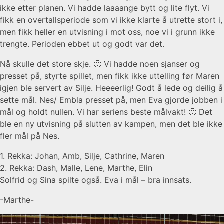
ikke etter planen. Vi hadde laaaange bytt og lite flyt. Vi
fikk en overtallsperiode som vi ikke klarte å utrette stort i,
men fikk heller en utvisning i mot oss, noe vi i grunn ikke
trengte. Perioden ebbet ut og godt var det.
Nå skulle det store skje. 🙂 Vi hadde noen sjanser og
presset på, styrte spillet, men fikk ikke uttelling før Maren
igjen ble servert av Silje. Heeeerlig! Godt å lede og deilig å
sette mål. Nes/ Embla presset på, men Eva gjorde jobben i
mål og holdt nullen. Vi har seriens beste målvakt! 🙂 Det
ble en ny utvisning på slutten av kampen, men det ble ikke
fler mål på Nes.
1. Rekka: Johan, Amb, Silje, Cathrine, Maren
2. Rekka: Dash, Malle, Lene, Marthe, Elin
Solfrid og Sina spilte også. Eva i mål – bra innsats.
-Marthe-