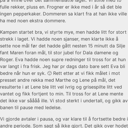
fulle rekker, pluss en. Frogner er ikke med i år så det ble
ingen pepperkaker. Dommeren sa klart fra at han ikke ville
ha med noen ekstra dommere.
Kampen startet bra, vi styrte mye, men hadde litt for stort
strekk i laget. Vi hadde noen sjanser, men klarte ikke å
sette noe mål før det hadde gått nesten 15 minutt da Silje
fant Maren foran mål, til stor jubel for Dala damene og
Roger. Eva hadde noen supre redninger til tross for at hun
var langt i fra frisk. Jeg har pr dags dato bare sett Eva bli
bedre når hun er syk. 🙂 Rett etter at vi fikk målet i mot
presset andre rekka med Marthe og Lene på mål, det
resulterte i at Lene ble litt vel ivrig og grisespilte litt ved
vantet og fikk fortjent to min. Til tross for at Lene mente
det ikke var såååå ille. Vi stod sterkt i undertall, og gikk av
banen til pause med ledelse.
Vi gjorde avtaler i pausa, og var klare til å fortsette bedre i
andre periode. Som sagt så ikke gjort. Det gikk over hodet