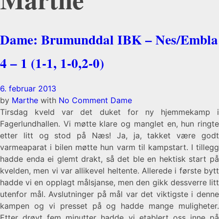
Dame: Brumunddal IBK – Nes/Embla
4 – 1 (1-1, 1-0,2-0)
6. februar 2013
by
Marthe
with
No Comment
Dame
Tirsdag kveld var det duket for ny hjemmekamp i
Fagerlundhallen. Vi møtte klare og manglet en, hun ringte
etter litt og stod på Næs! Ja, ja, takket være godt
varmeaparat i bilen møtte hun varm til kampstart. I tillegg
hadde enda ei glemt drakt, så det ble en hektisk start på
kvelden, men vi var allikevel heltente. Allerede i første bytt
hadde vi en opplagt målsjanse, men den gikk dessverre litt
utenfor mål. Avslutninger på mål var det viktigste i denne
kampen og vi presset på og hadde mange muligheter.
Etter drøyt fem minutter hadde vi etablert oss inne på