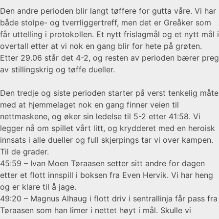
Den andre perioden blir langt tøffere for gutta våre. Vi har
både stolpe- og tverrliggertreff, men det er Greåker som
får uttelling i protokollen. Et nytt frislagmål og et nytt mål i
overtall etter at vi nok en gang blir for hete på grøten.
Etter 29.06 står det 4-2, og resten av perioden bærer preg
av stillingskrig og tøffe dueller.
Den tredje og siste perioden starter på verst tenkelig måte
med at hjemmelaget nok en gang finner veien til
nettmaskene, og øker sin ledelse til 5-2 etter 41:58. Vi
legger nå om spillet vårt litt, og krydderet med en heroisk
innsats i alle dueller og full skjerpings tar vi over kampen.
Til de grader.
45:59 – Ivan Moen Tøraasen setter sitt andre for dagen
etter et flott innspill i boksen fra Even Hervik. Vi har heng
og er klare til å jage.
49:20 – Magnus Alhaug i flott driv i sentrallinja får pass fra
Tøraasen som han limer i nettet høyt i mål. Skulle vi