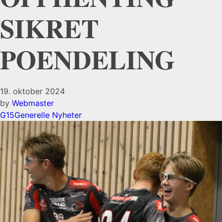
SIKRET
POENDELING
19. oktober 2024
by
Webmaster
G15
Generelle Nyheter