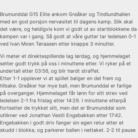
Brumunddal G15 Elite ankom Greåker og Tindlundhallen
med en god porsjon nervøsitet til dagens kamp. Slik skal
det være, og heldigvis kom vi godt ut av startblokkene da
kampen var i gang. Så godt at våre gutter tar ledelsen 0-1
ved Ivan Moen Tøraasen etter knappe 3 minutter.
Vi møter et direktespillende lag lørdag, og hjemmelaget
setter godt trykk på oss i minuttene etter. Vi ryker på et
undertall etter 03:56, og blir hardt straffet.
Etter 1-1 opplever vi at spillet bølger en del frem og
tilbake. Greåker har mye ball, men Brumunddal er farlige
på overganger. Hjemmelaget får lønn for sitt strev ved
ledelsen 2-1 fra frislag etter 14:29. I minuttene etterpå
fortsetter de trykket sitt, men det er Brumunddal som
utlikner ved Jonathan Vestli Engebakken etter 17:42.
Engebakken i godt driv fanger sin egen retur etter et
skudd i blokka, og parkerer ballen i nettaket. 2-2 til pause