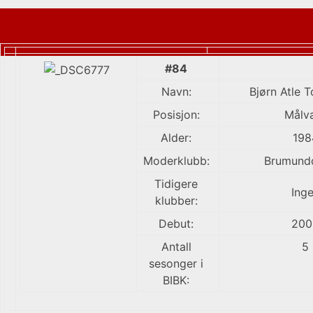
#84
Navn:
Bjørn Atle 
Posisjon:
Målv
Alder:
198
Moderklubb:
Brumundd
Tidigere
Ing
klubber:
Debut:
200
Antall
5
sesonger i
BIBK: