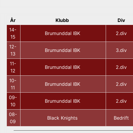
År
Klubb
Div
14-
Brumunddal IBK
2.div
15
12-
Brumunddal IBK
3.div
13
11-
Brumunddal IBK
2.div
12
10-
Brumunddal IBK
2.div
11
09-
Brumunddal IBK
2.div
10
08-
Black Knights
Bedrift
09