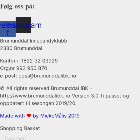
Følg oss på:
cebook-
Instagram
f
Brumunddal Innebandyklubb
2380 Brumunddal
Kontonr: 1822 32 03929
Org.nr 992 950 870
e-post: post@brumunddalibk.no
© All rights reserved Brumunddal IBK -
http://www.brumunddalibk.no Version 3.0 Tilpasset og
oppdatert til sesongen 2019/20.
Made with
❤
by MickeMålis 2019​​
Shopping Basket