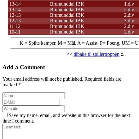
13-14
Brumunddal IBK
1.div
13-14
Brumunddal IBK
2.div
12-13
Brumunddal IBK
2.div
12-13
Brumunddal IBK
3.div
11-12
Brumunddal IBK
2.div
10-11
Brumunddal IBK
2.div
K = Spilte kamper, M = Mål, A = Assist, P= Poeng, UM = Ut
<<
tilbake til spillertroppen
::..
Add a Comment
Your email address will not be published. Required fields are
marked *
Save my name, email, and website in this browser for the next
time I comment.